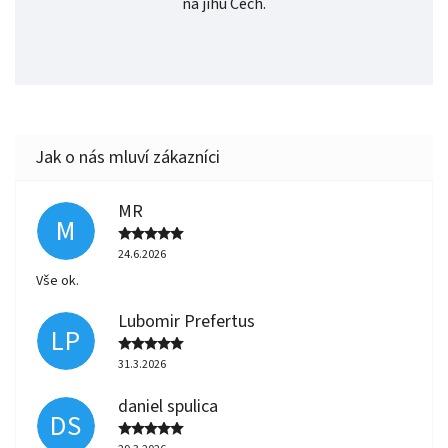
na jihu Čech.
MR
M
24.6.2026
Vše ok.
Lubomir Prefertus
LP
31.3.2026
daniel spulica
DS