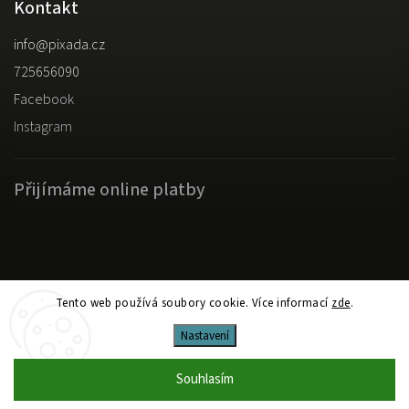
Kontakt
info
@
pixada.cz
725656090
Facebook
Instagram
Přijímáme online platby
Copyright 2026
pixada.cz
. Všechna práva vyhrazena.
Tento web používá soubory cookie. Více informací
zde
.
Upravit nastavení cookies
Nastavení
Shoptet
Shoptak.cz
Vytvořil
| Design
Souhlasím