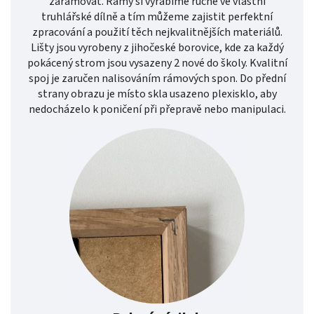
zarámovat. Rámy si vyrábíme ručně ve vlastní
truhlářské dílně a tím můžeme zajistit perfektní
zpracování a použití těch nejkvalitnějších materiálů.
Lišty jsou vyrobeny z jihočeské borovice, kde za každý
pokácený strom jsou vysazeny 2 nové do školy. Kvalitní
spoj je zaručen nalisováním rámových spon. Do přední
strany obrazu je místo skla usazeno plexisklo, aby
nedocházelo k poničení při přepravě nebo manipulaci.