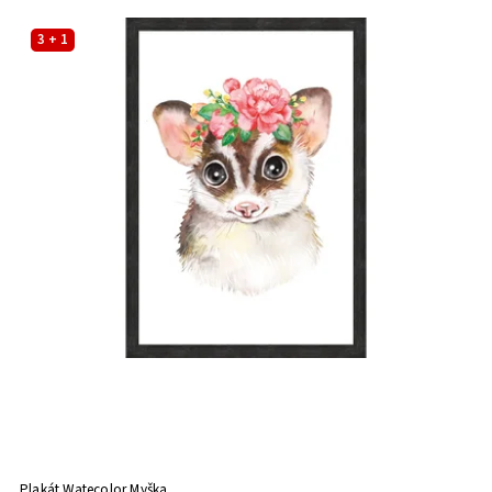
3 + 1
Plakát Watecolor Myška