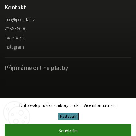
Kontakt
info
@
pixada.cz
725656090
Facebook
Instagram
Přijímáme online platby
Copyright 2026
pixada.cz
. Všechna práva vyhrazena.
Tento web používá soubory cookie. Více informací
zde
.
Upravit nastavení cookies
Nastavení
Shoptet
Shoptak.cz
Vytvořil
| Design
Souhlasím