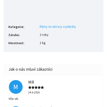
Rámy na obrazy a plakáty
Kategorie
:
2 roky
Záruka
:
1 kg
Hmotnost
:
MR
M
24.6.2026
Vše ok.