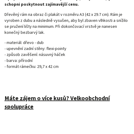
schopni poskytnout zajímavější cenu.
Dřevěný rám na obraz či plakát v rozměru A3 (42 x 29.7 cm). Rám je
vyroben z dubu a následně vysušen, aby byl zbaven vlhkosti a snížilo
se pružení lišty na minimum. Při dokončovací vrstvě je nanesen
konečný bezbarvý lak.
- materiál: dřevo - dub
- upevnění zadní stěny: flexi-pointy
- způsob zavěšení: násuvný háček
- barva: přírodní
- formát rámečku: 29,7 x 42 cm
Máte zájem o více kusů? Velkoobchodní
spolupráce