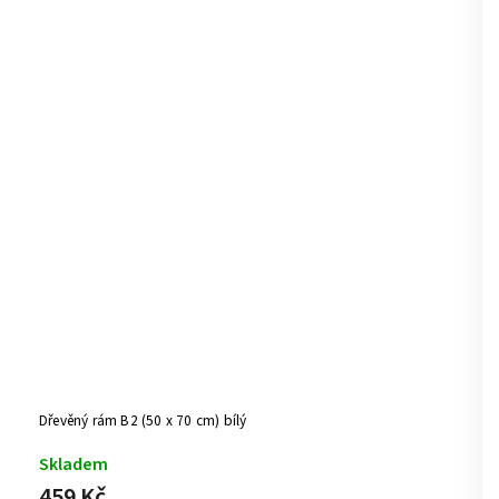
Dřevěný rám A3 (42 x 29.7 cm) černý
Skladem
289 Kč