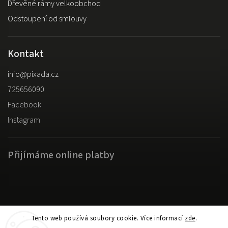
Dřevěné rámy velkoobchod
Odstoupení od smlouvy
Kontakt
info
@
pixada.cz
725656090
Facebook
Instagram
Přijímáme online platby
Copyright 2026
pixada.cz
. Všechna práva vyhrazena.
Tento web používá soubory cookie. Více informací
zde
.