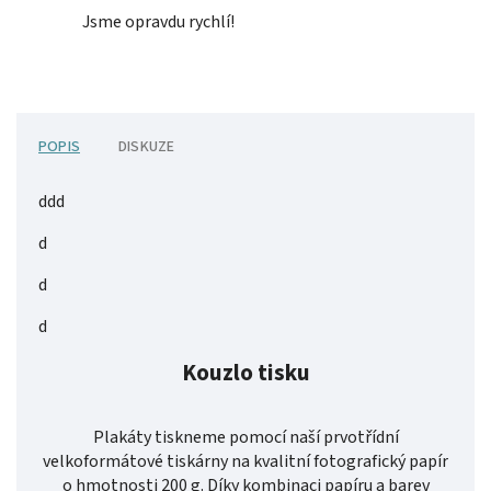
Jsme opravdu rychlí!
POPIS
DISKUZE
ddd
d
d
d
Kouzlo tisku
Plakáty tiskneme pomocí naší prvotřídní
velkoformátové tiskárny na kvalitní fotografický papír
o hmotnosti 200 g. Díky kombinaci papíru a barev