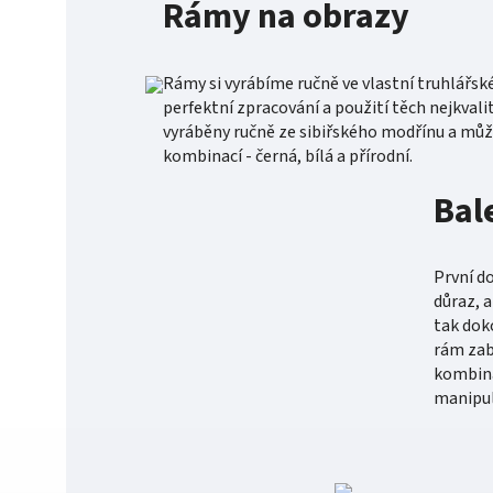
Rámy na obrazy
Rámy si vyrábíme ručně ve vlastní truhlářsk
perfektní zpracování a použití těch nejkvali
vyráběny ručně ze sibiřského modřínu a může
kombinací - černá, bílá a přírodní.
Bal
První d
důraz, 
tak dok
rám zab
kombina
manipul