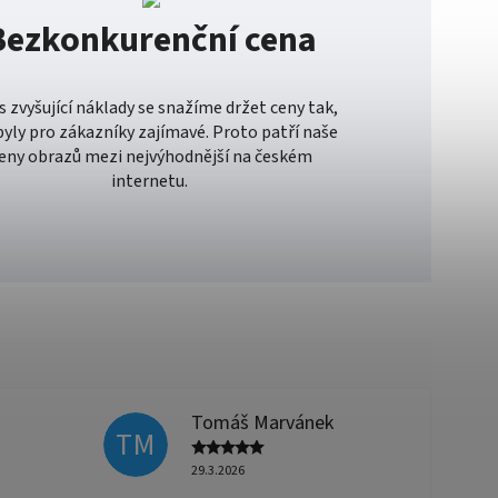
Bezkonkurenční cena
es zvyšující náklady se snažíme držet ceny tak,
byly pro zákazníky zajímavé. Proto patří naše
eny obrazů mezi nejvýhodnější na českém
internetu.
Tomáš Marvánek
TM
29.3.2026