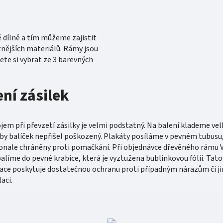
é dílně a tím můžeme zajistit
tnějších materiálů. Rámy jsou
te si vybrat ze 3 barevných
ení zásilek
ojem při převzetí zásilky je velmi podstatný. Na balení klademe vel
aby balíček nepřišel poškozený. Plakáty posíláme v pevném tubusu,
onale chráněny proti pomačkání. Při objednávce dřevěného rámu
alíme do pevné krabice, která je vyztužena bublinkovou fólií. Tato
ce poskytuje dostatečnou ochranu proti případným nárazům či ji
aci.