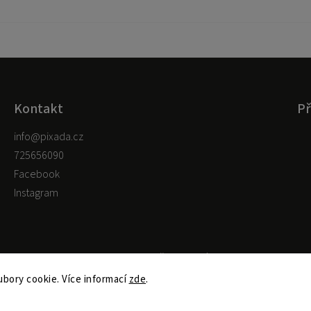
Kontakt
Př
info
@
pixada.cz
725656090
Facebook
Instagram
Copyright 2026
pixada.cz
. Všechna práva vyhrazena.
Upravit nastavení cookies
bory cookie. Více informací
zde
.
Shoptet
Shoptak.cz
Vytvořil
| Design