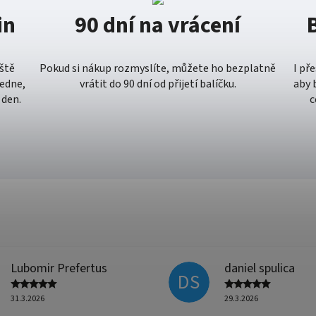
in
90 dní na vrácení
eště
Pokud si nákup rozmyslíte, můžete ho bezplatně
I př
ledne,
vrátit do 90 dní od přijetí balíčku.
aby 
 den.
c
Lubomir Prefertus
daniel spulica
DS
31.3.2026
29.3.2026