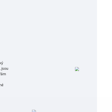
ký
 jsou
 Vám
né