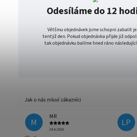
Odesíláme do 12 hod
Většinu objednávek jsme schopni zabalit j
tentýž den. Pokud objednávka přijde již odpo
tak objednávku balíme hned ráno následující
MR
M
LP
24.6.2026