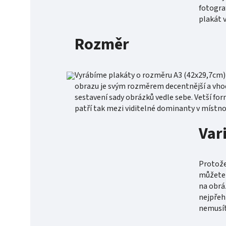
fotogra
plakát 
Rozměr
Vyrábíme plakáty o rozměru A3 (42x29,7cm) 
obrazu je svým rozměrem decentnější a vhod
sestavení sady obrázků vedle sebe. Vetší for
patří tak mezi viditelné dominanty v místno
Var
Protože 
můžete v
na obrá
nejpřeh
nemusít