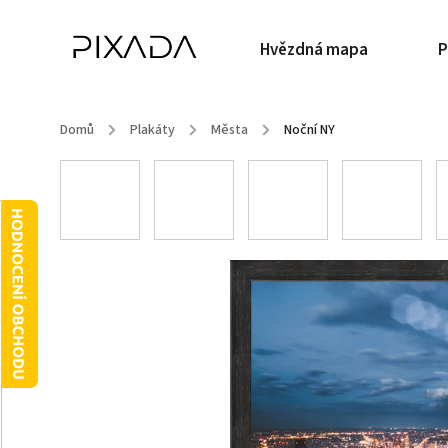
Hvězdná mapa
P
Domů
/
Plakáty
/
Města
/
Noční NY