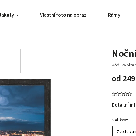
lakáty
Vlastní foto na obraz
Rámy
Nočn
Kód:
Zvolte 
od
249
Detailní i
Velikost