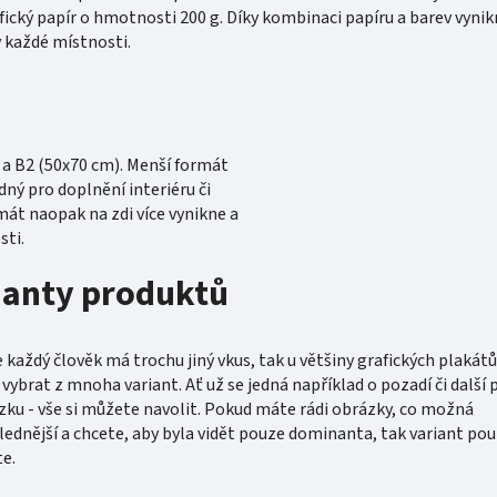
fický papír o hmotnosti 200 g. Díky kombinaci papíru a barev vyni
v každé místnosti.
a B2 (50x70 cm). Menší formát
ný pro doplnění interiéru či
mát naopak na zdi více vynikne a
sti.
ianty produktů
každý člověk má trochu jiný vkus, tak u většiny grafických plakátů
ybrat z mnoha variant. Ať už se jedná například o pozadí či další 
zku - vše si můžete navolit. Pokud máte rádi obrázky, co možná
lednější a chcete, aby byla vidět pouze dominanta, tak variant pou
e.