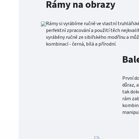
Rámy na obrazy
Rámy si vyrábíme ručně ve vlastní truhlářsk
perfektní zpracování a použití těch nejkvali
vyráběny ručně ze sibiřského modřínu a může
kombinací - černá, bílá a přírodní.
Bal
První d
důraz, 
tak dok
rám zab
kombina
manipul