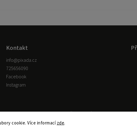
Kontakt
Př
info
@
pixada.cz
725656090
Facebook
Instagram
Copyright 2026
pixada.cz
. Všechna práva vyhrazena.
Upravit nastavení cookies
bory cookie. Více informací
zde
.
Shoptet
Shoptak.cz
Vytvořil
| Design