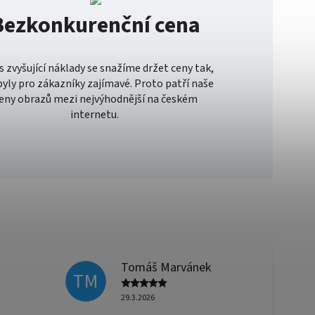
Bezkonkurenční cena
es zvyšující náklady se snažíme držet ceny tak,
byly pro zákazníky zajímavé. Proto patří naše
eny obrazů mezi nejvýhodnější na českém
internetu.
Tomáš Marvánek
TM
29.3.2026