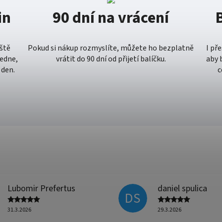
in
90 dní na vrácení
eště
Pokud si nákup rozmyslíte, můžete ho bezplatně
I př
ledne,
vrátit do 90 dní od přijetí balíčku.
aby 
 den.
c
Lubomir Prefertus
daniel spulica
DS
31.3.2026
29.3.2026