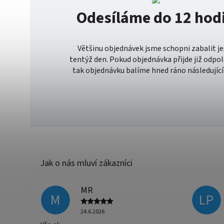
Odesíláme do 12 hod
Většinu objednávek jsme schopni zabalit j
tentýž den. Pokud objednávka přijde již odpo
tak objednávku balíme hned ráno následující
MR
M
LP
24.6.2026