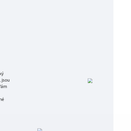
ký
 jsou
 Vám
né