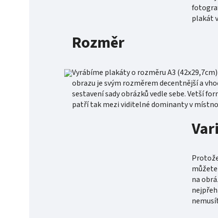
fotogra
plakát 
Rozměr
Vyrábíme plakáty o rozměru A3 (42x29,7cm) 
obrazu je svým rozměrem decentnější a vhod
sestavení sady obrázků vedle sebe. Vetší for
patří tak mezi viditelné dominanty v místno
Var
Protože 
můžete v
na obrá
nejpřeh
nemusít