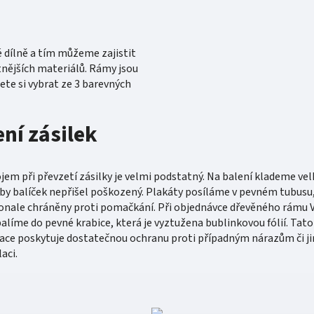
é dílně a tím můžeme zajistit
tnějších materiálů. Rámy jsou
te si vybrat ze 3 barevných
ení zásilek
ojem při převzetí zásilky je velmi podstatný. Na balení klademe vel
aby balíček nepřišel poškozený. Plakáty posíláme v pevném tubusu,
onale chráněny proti pomačkání. Při objednávce dřevěného rámu
alíme do pevné krabice, která je vyztužena bublinkovou fólií. Tato
ce poskytuje dostatečnou ochranu proti případným nárazům či ji
aci.