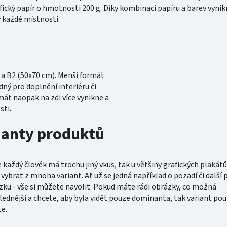
fický papír o hmotnosti 200 g. Díky kombinaci papíru a barev vyni
v každé místnosti.
a B2 (50x70 cm). Menší formát
ný pro doplnění interiéru či
mát naopak na zdi více vynikne a
sti.
ianty produktů
každý člověk má trochu jiný vkus, tak u většiny grafických plakátů
ybrat z mnoha variant. Ať už se jedná například o pozadí či další 
zku - vše si můžete navolit. Pokud máte rádi obrázky, co možná
lednější a chcete, aby byla vidět pouze dominanta, tak variant pou
e.