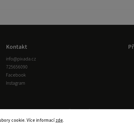
Kontakt
Př
info
@
pixada.cz
725656090
Facebook
Instagram
Copyright 2026
pixada.cz
. Všechna práva vyhrazena.
Upravit nastavení cookies
bory cookie. Více informací
zde
.
Shoptet
Shoptak.cz
Vytvořil
| Design