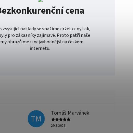
Bezkonkurenční cena
es zvyšující náklady se snažíme držet ceny tak,
byly pro zákazníky zajímavé. Proto patří naše
eny obrazů mezi nejvýhodnější na českém
internetu.
Tomáš Marvánek
TM
29.3.2026