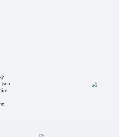
ký
 jsou
 Vám
né