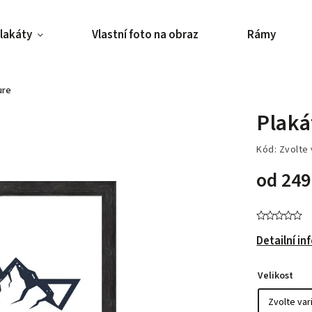
lakáty
Vlastní foto na obraz
Rámy
ure
Plaká
Kód:
Zvolte 
od
249
Detailní i
Velikost