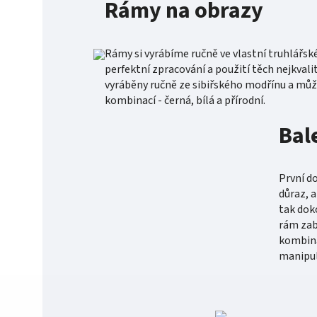
Rámy na obrazy
Rámy si vyrábíme ručně ve vlastní truhlářsk
perfektní zpracování a použití těch nejkvali
vyráběny ručně ze sibiřského modřínu a může
kombinací - černá, bílá a přírodní.
Bal
První d
důraz, 
tak dok
rám zab
kombina
manipul