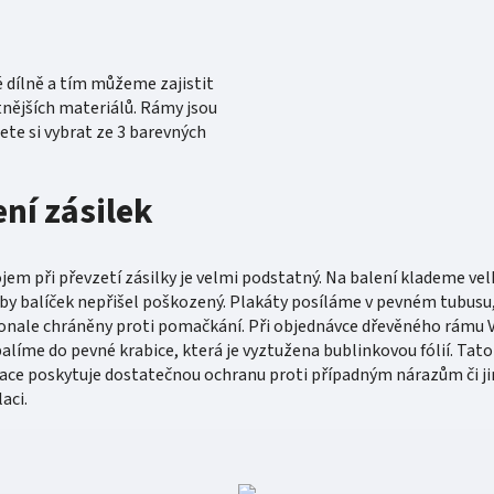
é dílně a tím můžeme zajistit
tnějších materiálů. Rámy jsou
te si vybrat ze 3 barevných
ení zásilek
ojem při převzetí zásilky je velmi podstatný. Na balení klademe vel
aby balíček nepřišel poškozený. Plakáty posíláme v pevném tubusu,
onale chráněny proti pomačkání. Při objednávce dřevěného rámu
alíme do pevné krabice, která je vyztužena bublinkovou fólií. Tato
ce poskytuje dostatečnou ochranu proti případným nárazům či ji
aci.