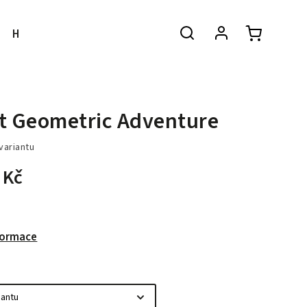
Hodnocení obchodu
Kontakty
Doprava a
t Geometric Adventure
variantu
 Kč
nformace