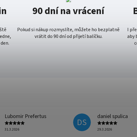
in
90 dní na vrácení
eště
Pokud si nákup rozmyslíte, můžete ho bezplatně
I př
ledne,
vrátit do 90 dní od přijetí balíčku.
aby 
 den.
c
Lubomir Prefertus
daniel spulica
DS
31.3.2026
29.3.2026