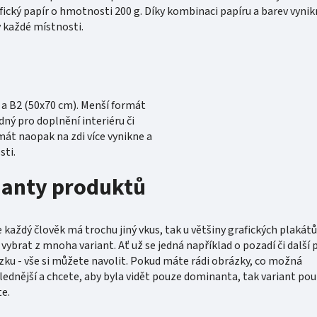
fický papír o hmotnosti 200 g. Díky kombinaci papíru a barev vyni
v každé místnosti.
a B2 (50x70 cm). Menší formát
ný pro doplnění interiéru či
mát naopak na zdi více vynikne a
sti.
ianty produktů
každý člověk má trochu jiný vkus, tak u většiny grafických plakátů
ybrat z mnoha variant. Ať už se jedná například o pozadí či další 
zku - vše si můžete navolit. Pokud máte rádi obrázky, co možná
lednější a chcete, aby byla vidět pouze dominanta, tak variant pou
e.