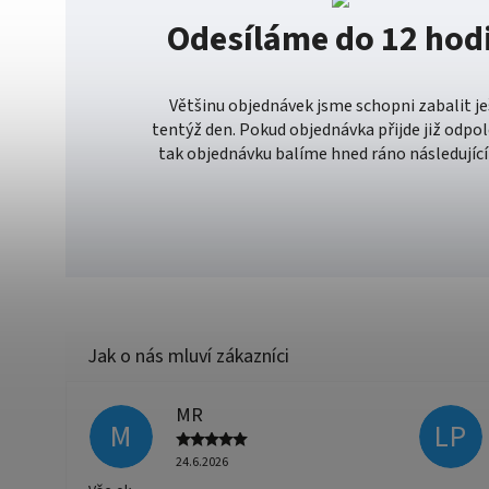
Odesíláme do 12 hod
Většinu objednávek jsme schopni zabalit j
tentýž den. Pokud objednávka přijde již odpo
tak objednávku balíme hned ráno následující
MR
M
LP
24.6.2026