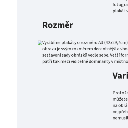
fotogra
plakát 
Rozměr
Vyrábíme plakáty o rozměru A3 (42x29,7cm) 
obrazu je svým rozměrem decentnější a vhod
sestavení sady obrázků vedle sebe. Vetší for
patří tak mezi viditelné dominanty v místno
Var
Protože 
můžete v
na obrá
nejpřeh
nemusít