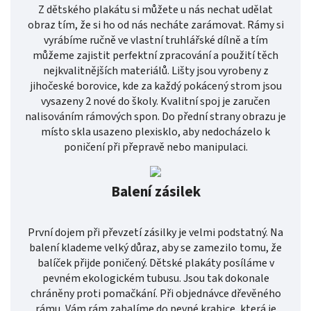
Z dětského plakátu si můžete u nás nechat udělat
obraz tím, že si ho od nás necháte zarámovat. Rámy si
vyrábíme ručně ve vlastní truhlářské dílně a tím
můžeme zajistit perfektní zpracování a použití těch
nejkvalitnějších materiálů. Lišty jsou vyrobeny z
jihočeské borovice, kde za každý pokácený strom jsou
vysazeny 2 nové do školy. Kvalitní spoj je zaručen
nalisováním rámových spon. Do přední strany obrazu je
místo skla usazeno plexisklo, aby nedocházelo k
poničení při přepravě nebo manipulaci.
Balení zásilek
První dojem při převzetí zásilky je velmi podstatný. Na
balení klademe velký důraz, aby se zamezilo tomu, že
balíček přijde poničený. Dětské plakáty posíláme v
pevném ekologickém tubusu. Jsou tak dokonale
chráněny proti pomačkání. Při objednávce dřevěného
rámu, Vám rám zabalíme do pevné krabice, která je