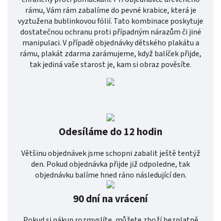
rámu, Vám rám zabalíme do pevné krabice, která je
vyztužena bublinkovou fólií. Tato kombinace poskytuje
dostatečnou ochranu proti případným nárazům či jiné
manipulaci. V případě objednávky dětského plakátu a
rámu, plakát zdarma zarámujeme, když balíček přijde,
tak jediná vaše starost je, kam si obraz pověsíte.
Odesíláme do 12 hodin
Většinu objednávek jsme schopni zabalit ještě tentýž
den. Pokud objednávka přijde již odpoledne, tak
objednávku balíme hned ráno následující den.
90 dní na vrácení
Pokud si nákup rozmyslíte, můžete zboží bezplatně