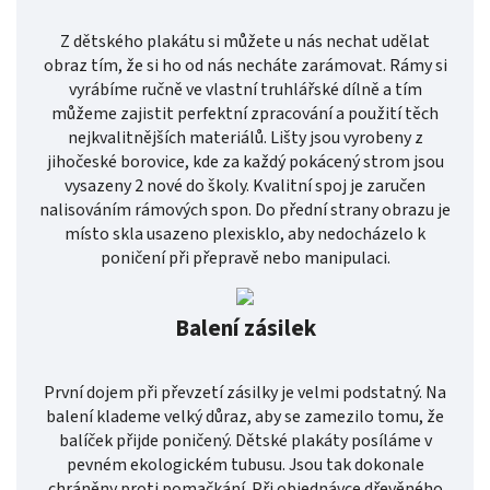
Z dětského plakátu si můžete u nás nechat udělat
obraz tím, že si ho od nás necháte zarámovat. Rámy si
vyrábíme ručně ve vlastní truhlářské dílně a tím
můžeme zajistit perfektní zpracování a použití těch
nejkvalitnějších materiálů. Lišty jsou vyrobeny z
jihočeské borovice, kde za každý pokácený strom jsou
vysazeny 2 nové do školy. Kvalitní spoj je zaručen
nalisováním rámových spon. Do přední strany obrazu je
místo skla usazeno plexisklo, aby nedocházelo k
poničení při přepravě nebo manipulaci.
Balení zásilek
První dojem při převzetí zásilky je velmi podstatný. Na
balení klademe velký důraz, aby se zamezilo tomu, že
balíček přijde poničený. Dětské plakáty posíláme v
pevném ekologickém tubusu. Jsou tak dokonale
chráněny proti pomačkání. Při objednávce dřevěného