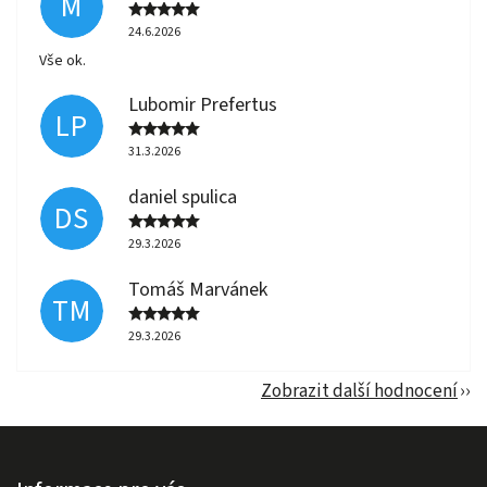
M
24.6.2026
Vše ok.
Lubomir Prefertus
LP
31.3.2026
daniel spulica
DS
29.3.2026
Tomáš Marvánek
TM
29.3.2026
Zobrazit další hodnocení