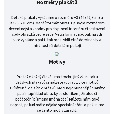
Rozměry plakátů
Dětské plakáty vyrábíme o rozměru A3 (42x29,7cm) a
B2 (50x70 cm). Menší formát obrazu je svým rozměrem
decentnější a vhodný pro doplnění interiéru či sestavení
sady obrázků vedle sebe. Vetší formát naopak na zdi
více vynikne a patří tak mezi viditelné dominanty v
místnosti či dětském pokoji.
Motivy
Protože každý člověk má trochu jiný vkus, tak u
dětských plakátů si můžete vybrat z více motivů
zvířátek či dalších obrázků. Mezi nejoblíbenější plakáty
patří například obrázky se sloníkem, žirafou či
počáteční písmena jména dětí. Můžete nám také
napsat, pokud máte nějaké speciální přání a pokusíme
se tento motiv zařadit.