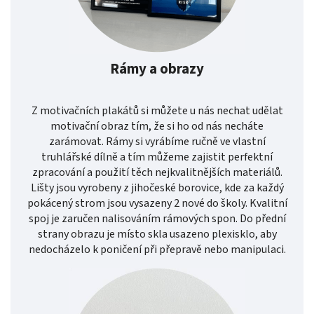
Rámy a obrazy
Z motivačních plakátů si můžete u nás nechat udělat
motivační obraz tím, že si ho od nás necháte
zarámovat. Rámy si vyrábíme ručně ve vlastní
truhlářské dílně a tím můžeme zajistit perfektní
zpracování a použití těch nejkvalitnějších materiálů.
Lišty jsou vyrobeny z jihočeské borovice, kde za každý
pokácený strom jsou vysazeny 2 nové do školy. Kvalitní
spoj je zaručen nalisováním rámových spon. Do přední
strany obrazu je místo skla usazeno plexisklo, aby
nedocházelo k poničení při přepravě nebo manipulaci.