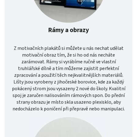
Rámy a obrazy
Z motivačních plakátů si můžete u nás nechat udělat
motivační obraz tím, že si ho od nás necháte
zarámovat. Rámy si vyrábíme ručně ve vlastní
truhlářské dílně a tím můžeme zajistit perfektní
zpracování a použití těch nejkvalitnějších materiálů.
Lišty jsou vyrobeny z jihočeské borovice, kde za každý
pokácený strom jsou vysazeny 2 nové do školy. Kvalitní
spoj je zaručen nalisováním rámových spon. Do přední
strany obrazu je místo skla usazeno plexisklo, aby
nedocházelo k poničení při přepravě nebo manipulaci.