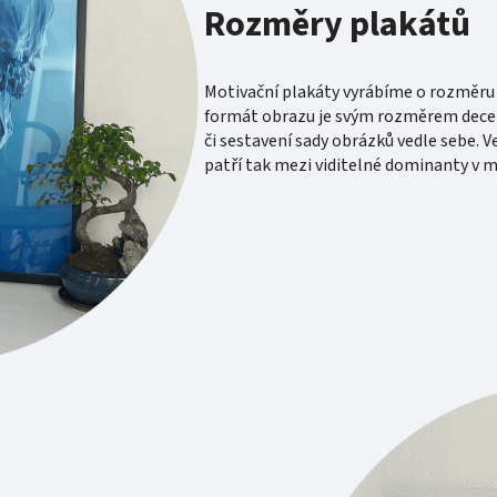
Rozměry plakátů
Motivační plakáty vyrábíme o rozměru 
formát obrazu je svým rozměrem decent
či sestavení sady obrázků vedle sebe. V
patří tak mezi viditelné dominanty v mí