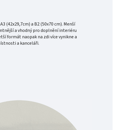
A3 (42x29,7cm) a B2 (50x70 cm). Menší
nější a vhodný pro doplnění interiéru
etší formát naopak na zdi více vynikne a
stnosti a kanceláři.