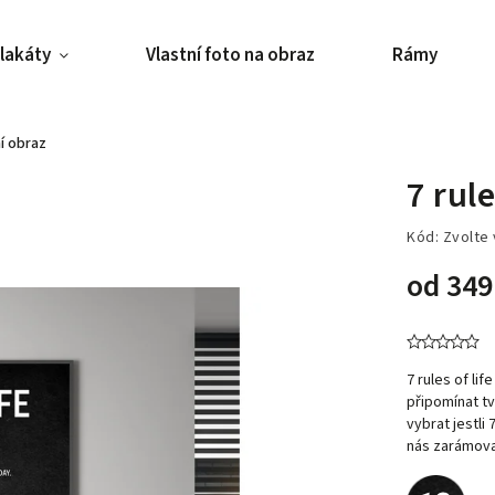
lakáty
Vlastní foto na obraz
Rámy
ní obraz
7 rule
Kód:
Zvolte 
od
349
7 rules of life
připomínat tv
vybrat jestli
nás zarámova