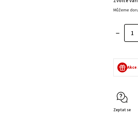
Zvolte var
Můžeme doruč
Akce
Zeptat se