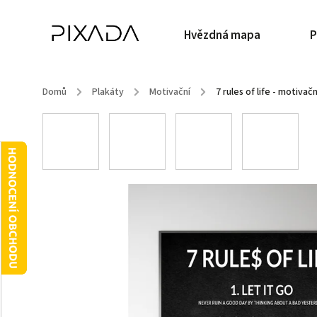
Hvězdná mapa
P
Domů
/
Plakáty
/
Motivační
/
7 rules of life - motivač