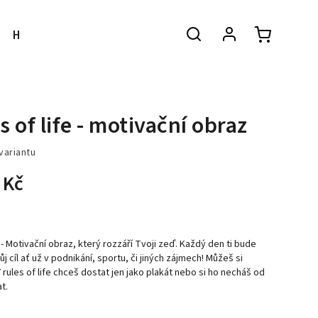
Hodnocení obchodu
Kontakty
Doprava a
s of life - motivační obraz
variantu
 Kč
 -
Motivační obraz, který rozzáří Tvoji zeď. Každý den ti bude
ůj cíl ať už v podnikání, sportu, či jiných zájmech! Můžeš si
 7 rules of life chceš dostat jen jako plakát nebo si ho necháš od
t.