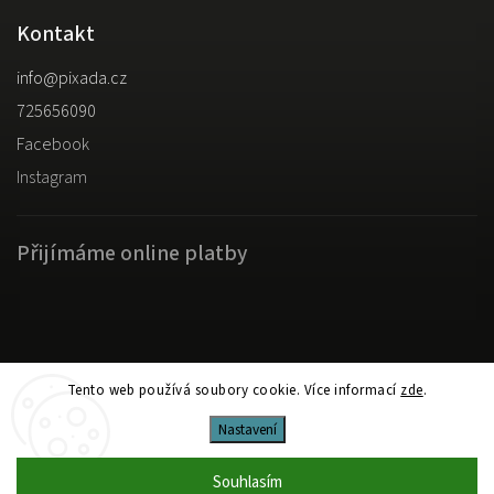
Kontakt
info
@
pixada.cz
725656090
Facebook
Instagram
Přijímáme online platby
Copyright 2026
pixada.cz
. Všechna práva vyhrazena.
Tento web používá soubory cookie. Více informací
zde
.
Upravit nastavení cookies
Nastavení
Shoptet
Shoptak.cz
Vytvořil
| Design
Souhlasím