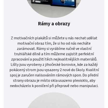
Rámy a obrazy
Z motivačních plakátů si můžete u nás nechat udělat
motivační obraz tím, že si ho od nás necháte
zarámovat. Rámy si vyrábíme ručně ve vlastní
truhlářské dílně a tím můžeme zajistit perfektní
zpracování a použití těch nejkvalitnějších materiálů.
Lišty jsou vyrobeny z jihočeské borovice, kde za každý
pokácený strom jsou vysazeny 2 nové do školy. Kvalitní
spoj je zaručen nalisováním rámových spon. Do přední
strany obrazu je místo skla usazeno plexisklo, aby
nedocházelo k poničení při přepravě nebo manipulaci.