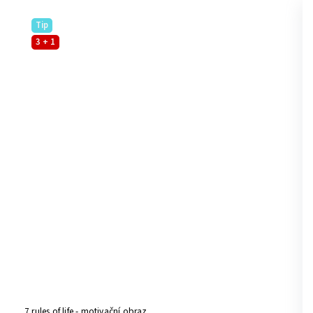
Tip
3 + 1
7 rules of life - motivační obraz